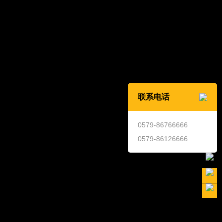
代：2016年
：
巧妙，保留了柱体原料的本身形状，荷花的枝叶从木头之
来，亭亭玉立，表现意象源于现实而又超越现实，营造出
的意境。
开花的同时，其果实已具备，这种花果同具的独特性以及
联系电话
系，作品之中，干枯的荷叶、怒放的荷花，以及饱满的莲
们揭示了生命之中因果循环的真理，更表达了作者对生命
返回
0579-86766666
情。
0579-86126666
39
/46