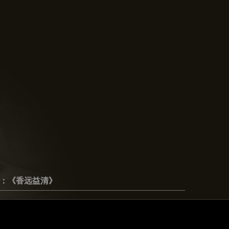
：《香远益清》
：
60X23X132cm
：金丝楠木