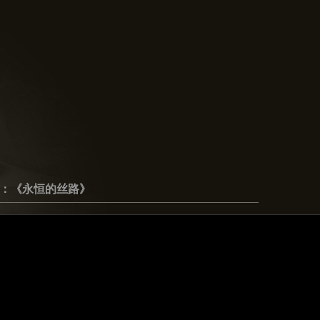
：《永恒的丝路》
：
代：2019年
：樟木
290X115X68cm
：
饱经沧桑却仍遒劲有力的树根，让人不禁追忆丝绸之路昔