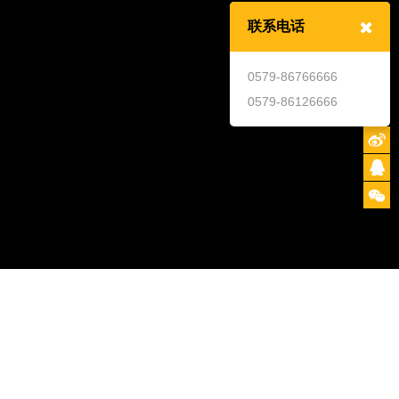
景象。一条丝路连通亚欧大陆，也串起了不同的地理环境
联系电话
观，更成为21世纪人类命运共同体的纽带。作品巧妙根据
，利用环境创设艺术，在保持根材原状的前提下，以立体
0579-86766666
用其他木材塑造了骆队形象，安装于其上，再现了使团与
0579-86126666
于丝路的情景。路线的安排颇富意味，上下联通，循环无
着丝绸之路在“一带一路”倡议下永无止境的光明前景。
返回
40
/46