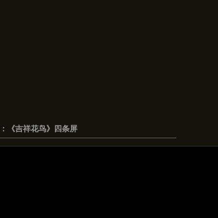
：《吉祥花鸟》四条屏
：
150X60X7cm
：楠木、花梨
代：2011年
：
祥花鸟”是中国民间艺术里较多的表现主题，雕刻、绘画不论