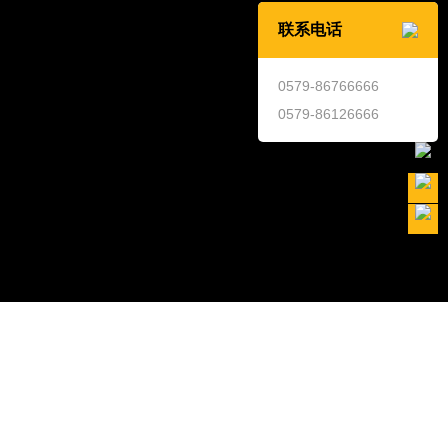
现手法，它在中国传统文化中，最能反映人们对生活和理想
联系电话
它形象地体现出一个民族的文化面貌、审美趣味、美学观念
习惯。
0579-86766666
木雕的艺术表现，赋予其立体质感。金鸡山茶、白鹭莲花、
0579-86126666
、锦鸡玫瑰、四组意象，祥和宁静、华贵典雅的气质呼之欲
返回
祥花鸟”不是单纯的象形表现，通过象征表现手法与其他吉祥
故事保持着一种若即若离的关系，共同丰富吉祥画的内涵，
为中国化的艺术表达方式。
60
/68