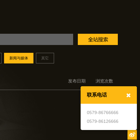
新闻与媒体
其它
发布日期
浏览次数
联系电话
0579-86766666
0579-86126666