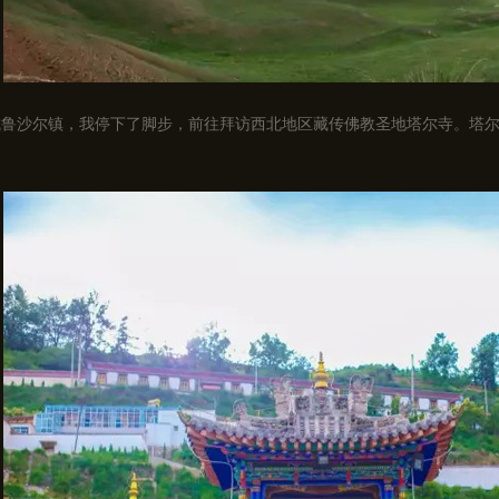
城鲁沙尔镇，我停下了脚步，前往拜访西北地区藏传佛教圣地塔尔寺。塔