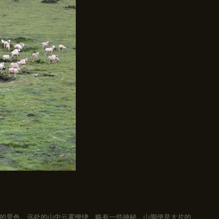
的景色。远处的山中云雾缭绕，略有一些神秘，山脚便是大片的