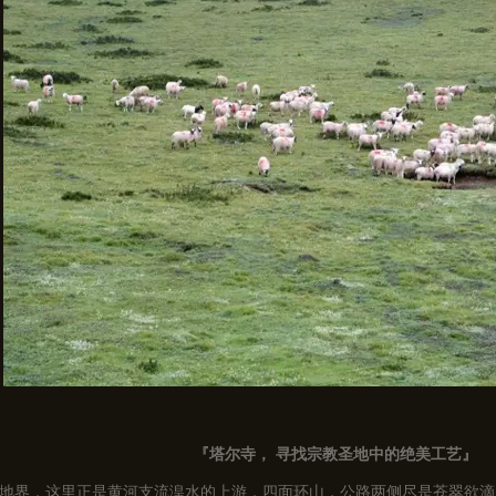
『塔尔寺， 寻找宗教圣地中的绝美工艺』
地界，这里正是黄河支流湟水的上游，四面环山，公路两侧尽是苍翠欲滴