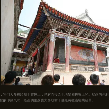
，它们大多被绘制于布幔上，也有直接绘于墙壁和栋梁上的。壁画的色彩
郁的印藏风味，绘画的主题也大多取材于佛经黄教诸密乘经典。