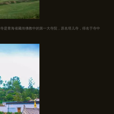
尔寺是青海省藏传佛教中的第一大寺院，原名塔儿寺，得名于寺中