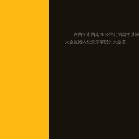
在西宁市西南25公里处的湟中县
大金瓦殿内纪念宗喀巴的大金塔。