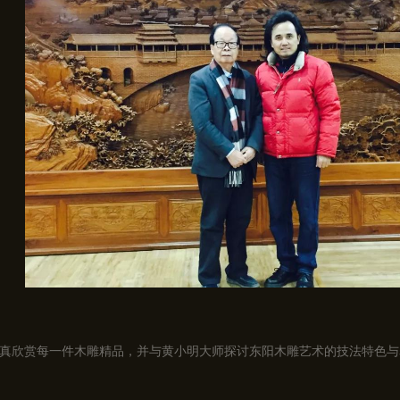
真欣赏每一件木雕精品，并与黄小明大师探讨东阳木雕艺术的技法特色与