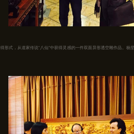
得形式，从道家传说“八仙”中获得灵感的一件双面异形透空雕作品。杨