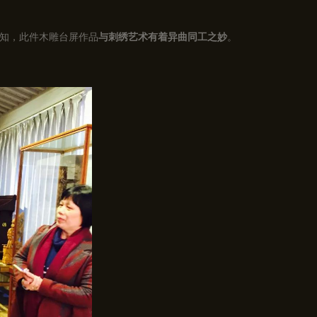
知，此件木雕台屏作品
与刺绣艺术有着异曲同工之妙
。