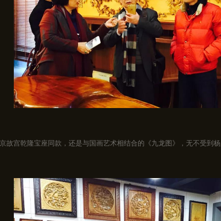
京故宫乾隆宝座同款，还是与国画艺术相结合的《九龙图》，无不受到杨