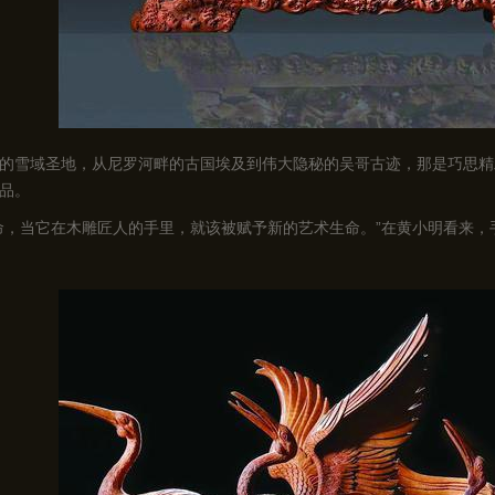
的雪域圣地，从尼罗河畔的古国埃及到伟大隐秘的吴哥古迹，那是巧思精
品。
命，当它在木雕匠人的手里，就该被赋予新的艺术生命。”在黄小明看来