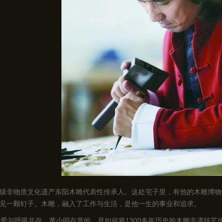
级非物质文化遗产东阳木雕代表性传承人。这处宅子里，有他的木雕博物
见一颗钉子。木雕，融入了工作与生活，是他一生的事业和追求。
热爱与呼吸共存，黄小明在意的，是如何将1300多年历史的木雕非遗技