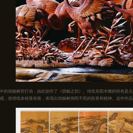
中的胡杨树所打动，由此创作了《胡杨之韵》。传统东阳木雕的特色是点
感，使得线条错落有致，表现出胡杨树倒而不死的筋骨和精神。这件作品